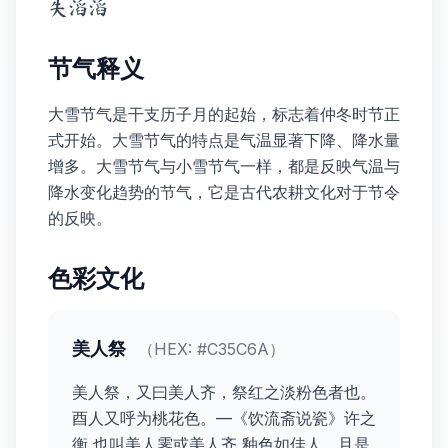
失滔滔
节气释义
大雪节气是干支历子月的起始，标志着仲冬时节正
式开始。大雪节气的特点是气温显著下降、降水量
增多。大雪节气与小雪节气一样，都是反映气温与
降水变化趋势的节气，它是古代农耕文化对于节令
的反映。
色彩文化
美人祭
（HEX:
#C35C6A
）
美人祭，又曰美人齐，祭红之淡粉色者也。
酉人又呼为桃花色。—《饮流斋说瓷》许之
衡 也叫美人霁或美人齐,釉色如佳人，且是