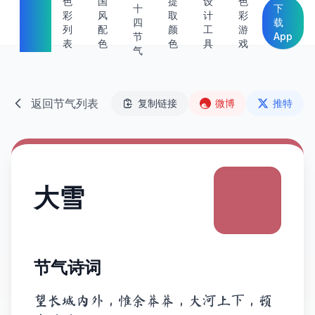
中国
色
国
提
设
色
十
下
彩
风
取
计
彩
传统
四
载
列
配
颜
工
游
节
App
色
表
色
色
具
戏
气
返回节气列表
复制链接
微博
推特
大雪
节气诗词
望长城内外，惟余莽莽，大河上下，顿