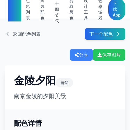
中国
色
国
提
设
色
十
下
彩
风
取
计
彩
传统
四
载
列
配
颜
工
游
节
App
色
表
色
色
具
戏
气
返回配色列表
下一个配色
分享
保存图片
金陵夕阳
自然
南京金陵的夕阳美景
配色详情