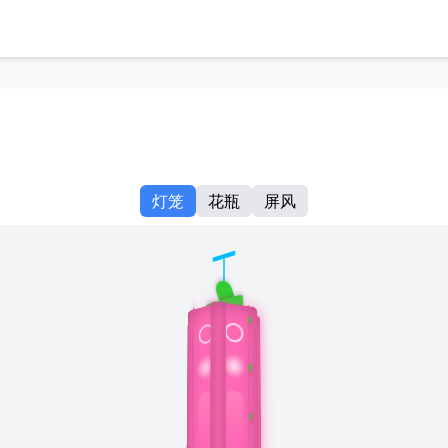
灯笼
花瓶
屏风