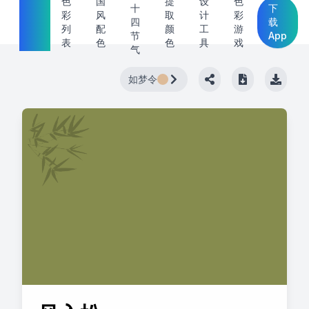
中国
色
国
提
设
色
十
下
彩
风
取
计
彩
传统
四
载
列
配
颜
工
游
节
App
色
表
色
色
具
戏
气
如梦令