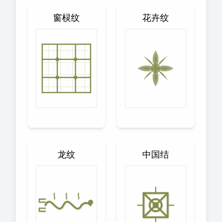
窗棂纹
花卉纹
龙纹
中国结