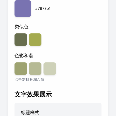
#7973b1
类似色
色彩和谐
透明度
80
透明度
%
60
透明度
%
40
%
点击复制 RGBA 值
文字效果展示
标题样式