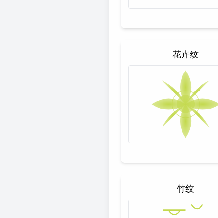
花卉纹
竹纹