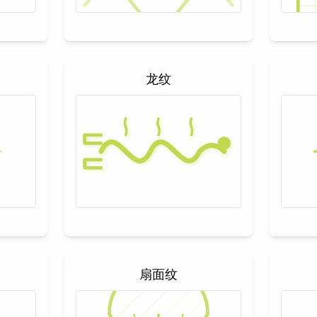
龙纹
扇面纹