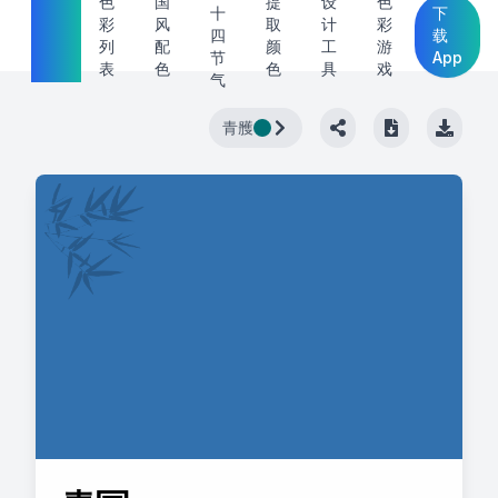
中国
色
国
提
设
色
十
下
彩
风
取
计
彩
传统
四
载
列
配
颜
工
游
节
App
色
表
色
色
具
戏
气
青雘