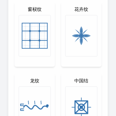
窗棂纹
花卉纹
龙纹
中国结