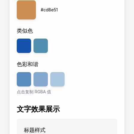
#cd8e51
类似色
色彩和谐
透明度
80
透明度
%
60
透明度
%
40
%
点击复制 RGBA 值
文字效果展示
标题样式