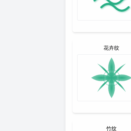
花卉纹
竹纹