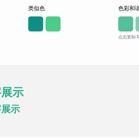
类似色
色彩和
透明度
8
点击复制 R
字展示
字展示