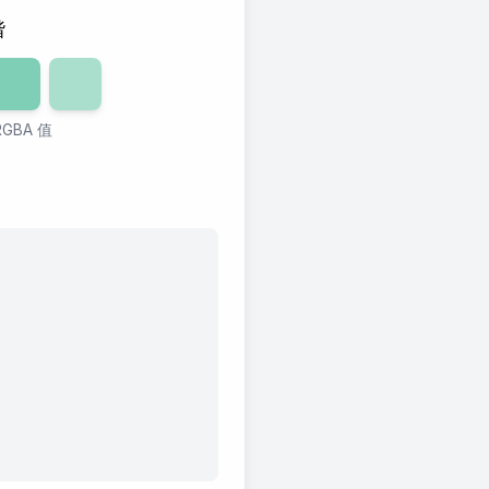
谐
0
透明度
%
60
透明度
%
40
%
GBA 值