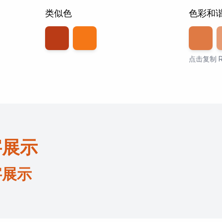
类似色
色彩和
透明度
8
点击复制 R
字展示
字展示