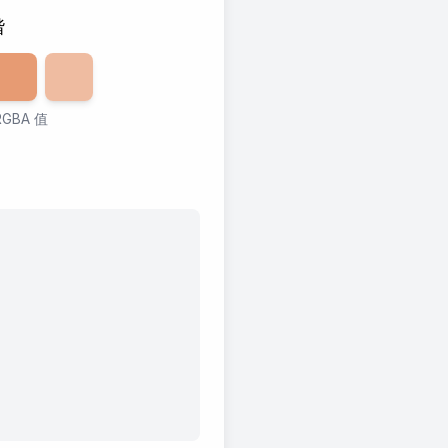
谐
0
透明度
%
60
透明度
%
40
%
GBA 值