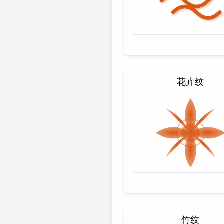
花卉纹
竹纹