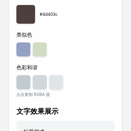
#4d403c
类似色
色彩和谐
透明度
80
透明度
%
60
透明度
%
40
%
点击复制 RGBA 值
文字效果展示