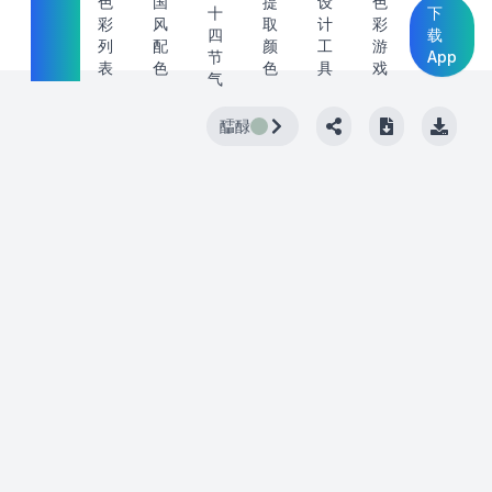
中国
色
国
提
设
色
十
下
彩
风
取
计
彩
传统
四
载
列
配
颜
工
游
节
App
色
表
色
色
具
戏
气
醽醁