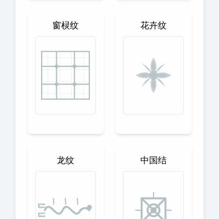
窗棂纹
花卉纹
龙纹
中国结