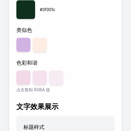
#0f301c
类似色
色彩和谐
透明度
80
透明度
%
60
透明度
%
40
%
点击复制 RGBA 值
文字效果展示
标题样式