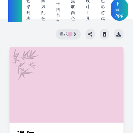
中国
色
国
提
设
色
十
下
彩
风
取
计
彩
传统
四
载
列
配
颜
工
游
节
App
色
表
色
色
具
戏
气
樱花