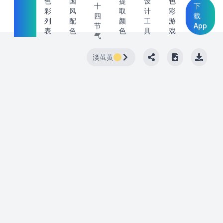
中国
色
国
提
设
色
十
下
彩
风
取
计
彩
传统
四
载
列
配
颜
工
游
节
App
色
表
色
色
具
戏
气
淡茧黄