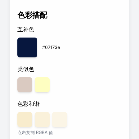
色彩搭配
互补色
#07173e
类似色
色彩和谐
透明度
80
透明度
%
60
透明度
%
40
%
点击复制 RGBA 值