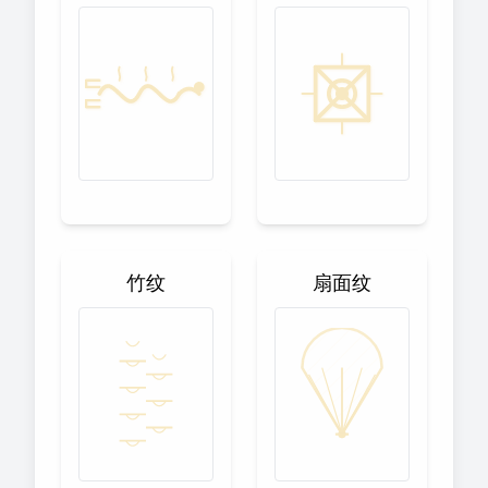
竹纹
扇面纹