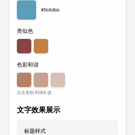
#5b9dbb
类似色
色彩和谐
透明度
80
透明度
%
60
透明度
%
40
%
点击复制 RGBA 值
文字效果展示
标题样式