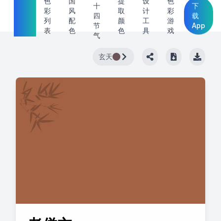
中国
色
国
提
设
色
十
下
彩
风
取
计
彩
传统
四
载
列
配
颜
工
游
节
App
色
表
色
色
具
戏
气
玄天