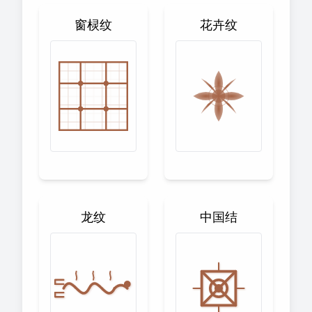
窗棂纹
花卉纹
龙纹
中国结