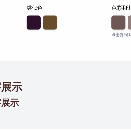
类似色
色彩和
透明度
8
点击复制 R
字展示
字展示