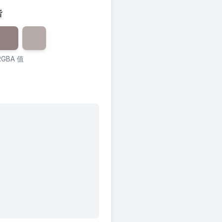
谐
0
透明度
%
60
透明度
%
40
%
GBA 值