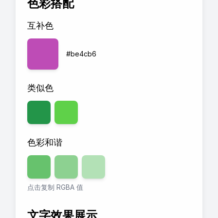
色彩搭配
互补色
#be4cb6
类似色
色彩和谐
透明度
80
透明度
%
60
透明度
%
40
%
点击复制 RGBA 值
文字效果展示