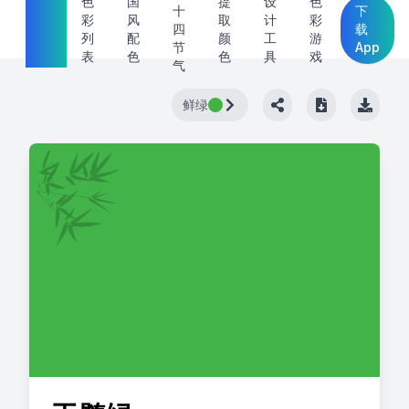
中国
色
国
提
设
色
十
下
彩
风
取
计
彩
传统
四
载
列
配
颜
工
游
节
App
色
表
色
色
具
戏
气
鲜绿