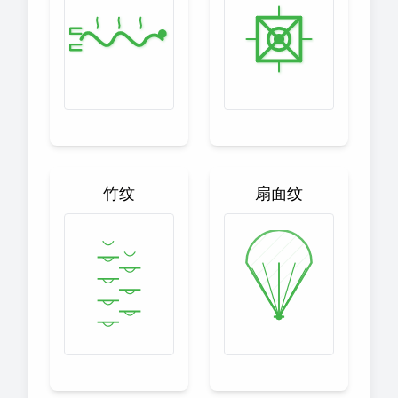
竹纹
扇面纹