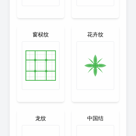
窗棂纹
花卉纹
龙纹
中国结