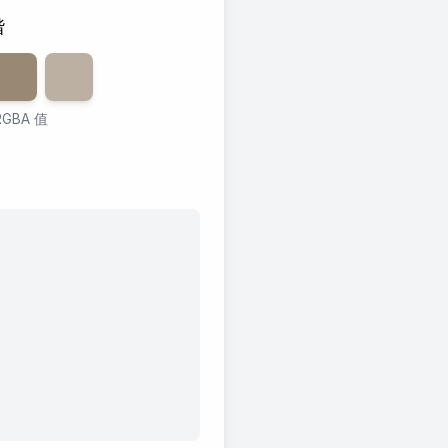
谐
0
透明度
%
60
透明度
%
40
%
GBA 值