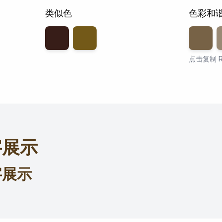
类似色
色彩和
透明度
8
点击复制 R
字展示
字展示