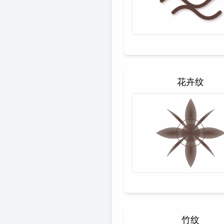
花卉纹
竹纹