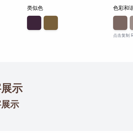
类似色
色彩和
透明度
8
点击复制 R
字展示
字展示