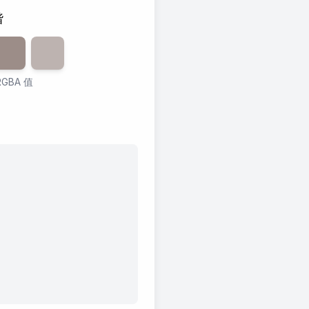
谐
0
透明度
%
60
透明度
%
40
%
GBA 值