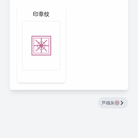
印章纹
芦穗灰