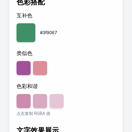
色彩搭配
互补色
#3f9067
类似色
色彩和谐
透明度
80
透明度
%
60
透明度
%
40
%
点击复制 RGBA 值
文字效果展示