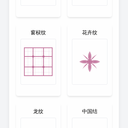
窗棂纹
花卉纹
龙纹
中国结