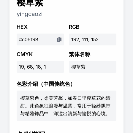
樱草紫
yingcaozi
HEX
RGB
#c06f98
192, 111, 152
CMYK
繁体名称
19, 68, 18, 1
櫻草紫
色彩介绍
（中国传统色）
樱草紫色，柔美芳馨，如春日里樱草花的清
甜。此色象征浪漫与温柔，常用于轻纱飘带
与精雅饰品中，洋溢出清新与愉悦的心境。