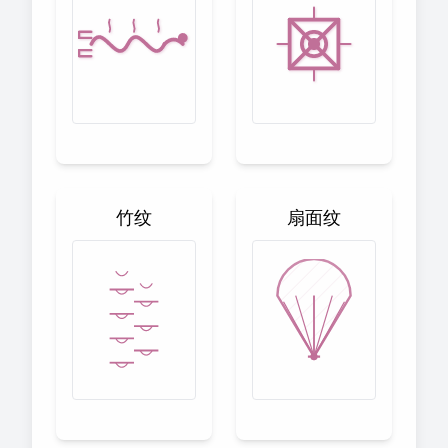
竹纹
扇面纹