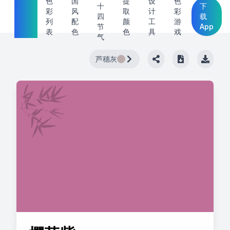
中国
色
国
提
设
色
十
下
彩
风
取
计
彩
传统
四
载
列
配
颜
工
游
节
App
色
表
色
色
具
戏
气
芦穗灰