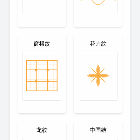
窗棂纹
花卉纹
龙纹
中国结