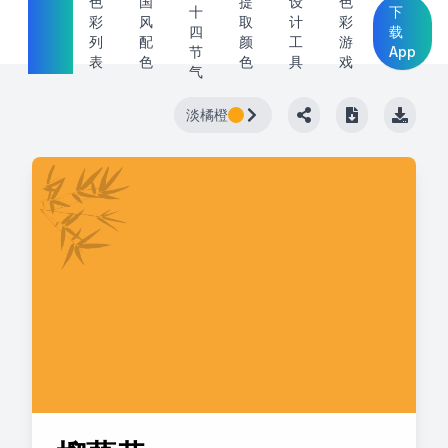
中国
色
国
提
设
色
十
下
彩
风
取
计
彩
传统
四
载
列
配
颜
工
游
节
App
色
表
色
色
具
戏
气
淡橘橙