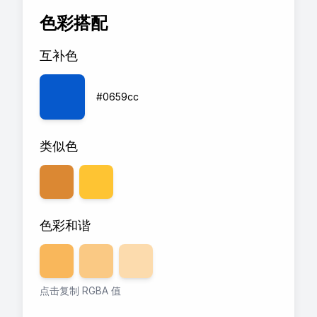
色彩搭配
互补色
#0659cc
类似色
色彩和谐
透明度
80
透明度
%
60
透明度
%
40
%
点击复制 RGBA 值