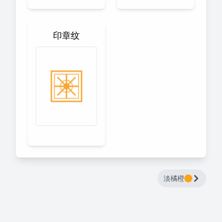
印章纹
淡橘橙