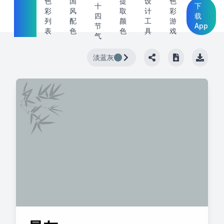
中国
色
国
提
设
色
十
下
彩
风
取
计
彩
传统
四
载
列
配
颜
工
游
节
App
色
表
色
色
具
戏
气
淡蓝灰