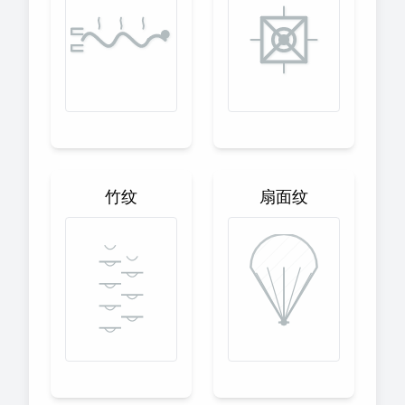
竹纹
扇面纹