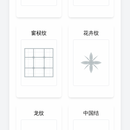
窗棂纹
花卉纹
龙纹
中国结