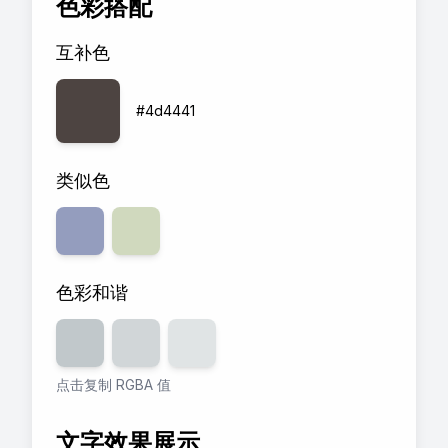
色彩搭配
互补色
#4d4441
类似色
色彩和谐
透明度
80
透明度
%
60
透明度
%
40
%
点击复制 RGBA 值
文字效果展示