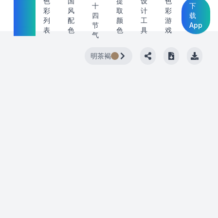
中国
色
国
提
设
色
十
下
彩
风
取
计
彩
传统
四
载
列
配
颜
工
游
节
App
色
表
色
色
具
戏
气
明茶褐