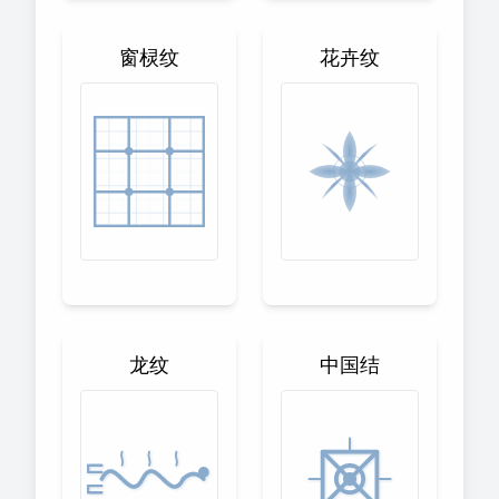
窗棂纹
花卉纹
龙纹
中国结