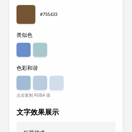
#755433
类似色
色彩和谐
透明度
80
透明度
%
60
透明度
%
40
%
点击复制 RGBA 值
文字效果展示