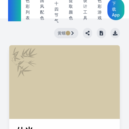
中国
色
国
提
设
色
十
下
彩
风
取
计
彩
传统
四
载
列
配
颜
工
游
节
App
色
表
色
色
具
戏
气
黄螺