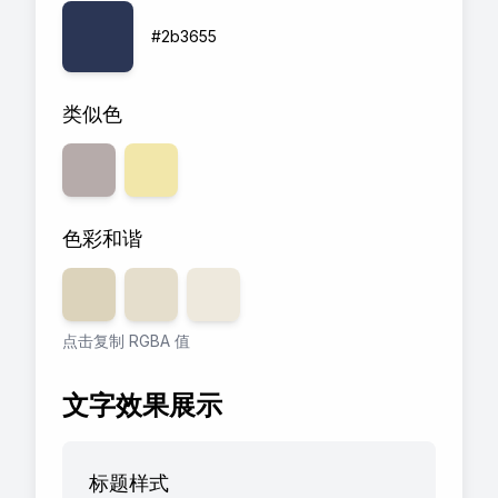
#2b3655
类似色
色彩和谐
透明度
80
透明度
%
60
透明度
%
40
%
点击复制 RGBA 值
文字效果展示
标题样式