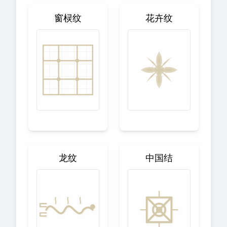
窗棂纹
花卉纹
龙纹
中国结